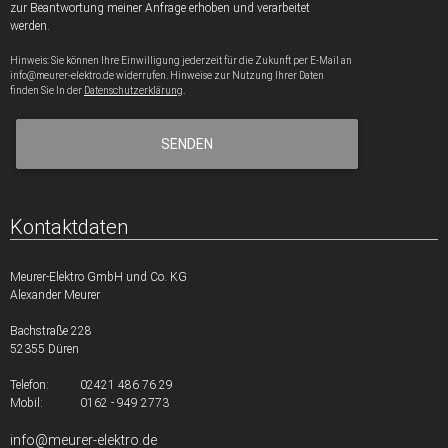
zur Beantwortung meiner Anfrage erhoben und verarbeitet
werden.
Hinweis: Sie können Ihre Einwilligung jederzeit für die Zukunft per E-Mail an
info@meurer-elektro.de widerrufen. Hinweise zur Nutzung Ihrer Daten
finden Sie In der
Datenschutzerklärung
.
SENDEN
Kontaktdaten
Meurer-Elektro GmbH und Co. KG
Alexander Meurer
Bachstraße 228
52355 Düren
Telefon:
02421 486 76 29
Mobil:
0162 - 949 2773
info@meurer-elektro.de